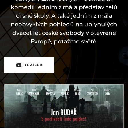
komedií jedním z mála představitelů
drsné školy. A také jedním z mála
neobvyklých pohledů na uplynulých
dvacet let české svobody v otevřené
Evropě, potažmo světě.
TRAILER