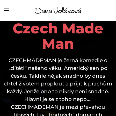
Czech Made
Man
CZECHMADEMAN je černá komedie o
„dítěti“ našeho věku. Americký sen po
česku. Takhle nějak snadno by dnes
chtěl životem proplout a přijít k prachům
každý. Jenže ono to nikdy není snadné.
Hlavní je se z toho nepo….
CZECHMADEMAN je mezi převahou
líbivých, tzv. „hodných“ domácích